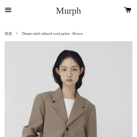
Murph
›
首頁
Thome stitch tailored wool jacket - Brown