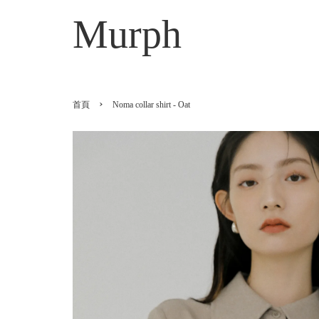
Murph
›
首頁
Noma collar shirt - Oat