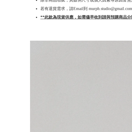
除非商品瑕疵，其餘例尺寸或個人因素等原因皆無
若有退貨需求，請Email到 murph.studio@gmai
**此款為現貨供應，如需儘早收到請與預購商品分開下