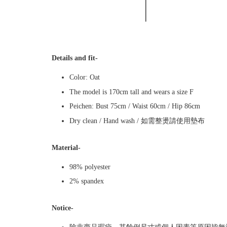
Details and fit-
Color: Oat
The model is 170cm tall and wears a size F
Peichen: Bust 75cm / Waist 60cm / Hip 86cm
Dry clean / Hand wash / 如需整燙請使用墊布
Material-
98% polyester
2% spandex
Notice-