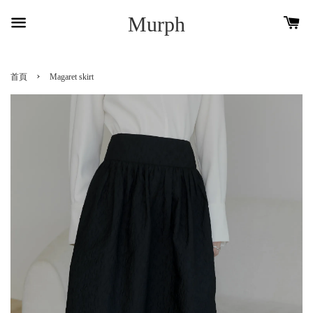
Murph
›
首頁
Magaret skirt