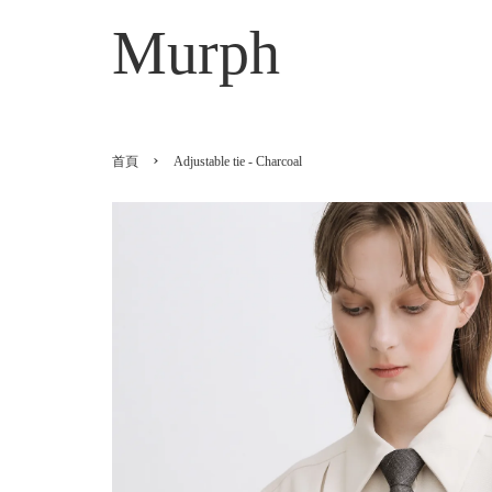
Murph
›
首頁
Adjustable tie - Charcoal