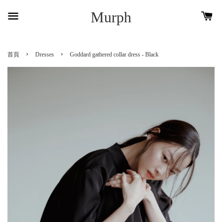
Murph
›
›
首頁
Dresses
Goddard gathered collar dress - Black