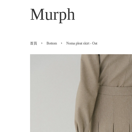
Murph
›
›
首頁
Bottom
Noma pleat skirt - Oat