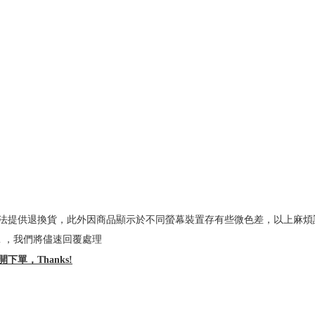
法提供退換貨，此外因商品顯示於不同螢幕裝置存有些微色差，以上麻煩
l.com ，我們將儘速回覆處理
單，Thanks!