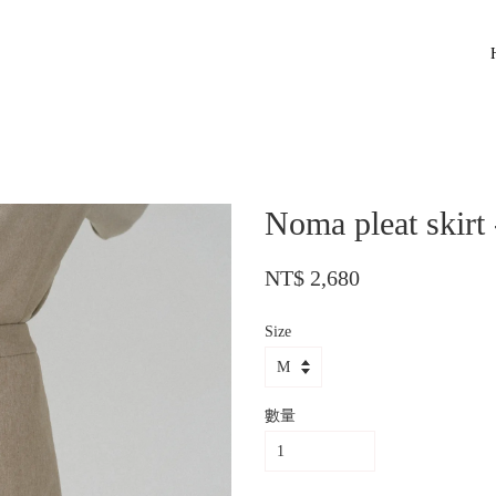
Noma pleat skirt 
NT$ 2,680
Size
數量